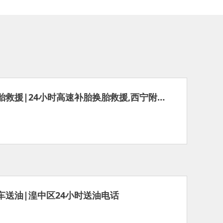
西宁湟中区补胎救援|24小时高速补胎换胎救援,西宁附近流动更换轮胎
车送油|湟中区24小时送油电话