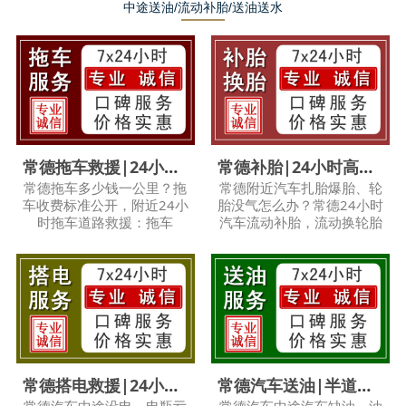
中途送油/流动补胎/送油送水
绍兴汽车救援
淄博救援项目
伊春道路汽车救援动态
嘉兴汽车救援
徐州救援项目
佳木斯道路汽车救援动态
厦门汽车救援
南宁救援项目
牡丹江道路汽车救援动态
贵阳汽车救援
扬州救援项目
鸡西道路汽车救援动态
常德拖车救援|24小时轮高速吊车救援,常德附近道路救援拖车
常德补胎|24小时高速补胎换胎,常德附近流动补胎换胎
常德拖车多少钱一公里？拖
常德附近汽车扎胎爆胎、轮
淄博汽车救援
呼市救援项目
鹤岗道路汽车救援动态
车收费标准公开，附近24小
胎没气怎么办？常德24小时
时拖车道路救援：拖车
汽车流动补胎，流动换轮胎
救援电话。
徐州汽车救援
鄂尔多斯救援项目
双鸭山道路汽车救援动态
南宁汽车救援
乌市救援项目
绥化道路汽车救援动态
扬州汽车救援
金华救援项目
漠河道路汽车救援动态
呼市汽车救援
台州救援项目
常德搭电救援|24小时电瓶亏电没电救援,常德附近流动更换电瓶
常德汽车送油|半道中途缺油24小时送油电话,常德附近高速送油
常德汽车中途没电、电瓶亏
常德汽车中途汽车缺油、油