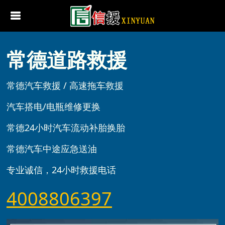
常德道路救援
救援动态
长春救援项目
上海道路救援公司
金堂道路救援公司
建德道路救援公司
常熟道路救援公司
郑州道路救援
南通道路救援
太原道路救援
威海道路救援
江门道路救援
岳阳道路救援
长治道路救援
乐山道路救援
道路救援常识
辽宁省救援项目
常州道路汽车救援动态
吉林省道路救援
惠州道路汽车救援动态
新乡道路汽车救援动态
辽宁省救援项目
辽宁省救援项目
常德汽车救援 / 高速拖车救援
长春汽车救援
北京救援项目
天津道路救援公司
大邑道路救援公司
桐庐道路救援公司
张家港道路救援公司
西安道路救援
哈尔滨道路救援
昆明道路救援
珠海道路救援
襄阳道路救援
湛江道路救援
孝感道路救援
日照道路救援
哈市道路汽车救援动态
黑龙江省救援项目
太原道路汽车救援动态
辽宁省道路救援
江门道路汽车救援动态
湛江道路汽车救援动态
黑龙江省救援项目
黑龙江省救援项目
汽车搭电/电瓶维修更换
北京汽车救援
上海救援项目
重庆道路救援
蒲江道路救援公司
淳安道路救援公司
昆山道路救援公司
青岛道路救援
东莞道路救援
潍坊道路救援
东营道路救援
湖州道路救援
郴州道路救援
安庆道路救援
晋城道路救援
北京道路汽车救援动态
吉林省救援项目
昆明道路汽车救援动态
江苏省道路救援
襄阳道路汽车救援动态
岳阳道路汽车救援动态
吉林省救援项目
吉林省救援项目
常德24小时汽车流动补胎换胎
上海汽车救援
广州救援项目
城口道路救援公司
都江堰道路救援公司
太仓道路救援公司
无锡道路救援
福州道路救援
南昌道路救援
大庆道路救援
吉林道路救援
许昌道路救援
吉安道路救援
十堰道路救援
天津汽车救援动态
河北省救援项目
潍坊道路汽车救援动态
河南省道路救援
湖州道路汽车救援动态
郴州道路汽车救援动态
河北省救援项目
河北省救援项目
常德汽车中途应急送油
广州汽车救援
深圳救援项目
丰都道路救援公司
彭州道路救援公司
长沙道路救援
长春道路救援
泉州道路救援
中山道路救援
芜湖道路救援
连云港道路救援
黄冈道路救援
运城道路救援
上海汽车道路救援动态
山西省救援项目
南昌道路汽车救援动态
浙江省道路救援
吉林道路汽车救援动态
许昌道路汽车救援动态
山西省救援项目
山西省救援项目
专业诚信，24小时救援电话
深圳汽车救援
天津救援项目
垫江道路救援公司
邛崃道路救援公司
济南道路救援
石家庄道路救援
温州道路救援
盐城道路救援
德州道路救援
枣庄道路救援
宝鸡道路救援
焦作道路救援
广州道路汽车救援动态
山东省救援项目
泉州道路汽车救援动态
河北省道路救援
芜湖道路汽车救援动态
连云港道路汽车救援动态
山东省救援项目
山东省救援项目
4008806397
天津汽车救援
重庆救援项目
忠县道路救援公司
崇州道路救援公司
宁波道路救援
烟台道路救援
绍兴道路救援
包头道路救援
聊城道路救援
茂名道路救援
肇庆道路救援
延安道路救援
深圳道路汽车救援动态
安徽省救援项目
温州道路汽车救援动态
福建省道路救援
德州道路汽车救援动态
枣庄道路汽车救援动态
安徽省救援项目
安徽省救援项目
成都汽车救援
南京救援项目
云阳道路救援公司
简阳道路救援公司
合肥道路救援
嘉兴道路救援
保定道路救援
漳州道路救援
周口道路救援
湘潭道路救援
临汾道路救援
成都道路汽车救援动态
福建省救援项目
绍兴道路汽车救援动态
湖南省道路救援
聊城道路汽车救援动态
茂名道路汽车救援动态
福建省救援项目
福建省救援项目