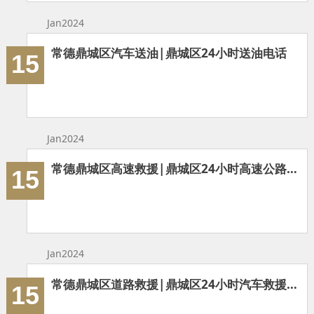
临沂汽车救援
惠州救援项目
Jan2024
泰安汽车救援
江门救援项目
常德鼎城区汽车送油|鼎城区24小时送油电话
15
鞍山汽车救援
襄阳救援项目
邯郸汽车救援
湖州救援项目
惠州汽车救援
吉林救援项目
Jan2024
江门汽车救援
芜湖救援项目
常德鼎城区高速救援|鼎城区24小时高速公路救援电话
15
襄阳汽车救援
德州救援项目
湖州汽车救援
聊城救援项目
Jan2024
吉林汽车救援
漳州救援项目
常德鼎城区道路救援|鼎城区24小时汽车救援电话
芜湖汽车救援
株洲救援项目
15