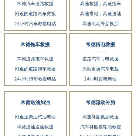
常德汽车道路救援
高速救援，高速拖车
青岛汽车救援
佛山救援项目
金华道路救援
邯郸道路救援
南阳道路救援
平顶山道路救援
桂林道路救援
青岛汽车道路救援
四川省救援项目
金华道路汽车救援动态
菏泽道路汽车救援动态
桂林道路汽车救援动态
四川省救援项目
四川省救援项目
附近的道路汽车救援
高速搭电，高速送油
24小时汽车救援电话
高速流动补胎换胎
无锡汽车救援
南通救援项目
无锡道路汽车救援
贵州省救援项目
台州道路汽车救援动态
南阳道路汽车救援动态
宝鸡道路汽车救援动态
贵州省救援项目
贵州省救援项目
济南汽车救援
哈尔滨救援项目
济南道路汽车救援
云南省救援项目
四平道路汽车救援动态
南平道路汽车救援动态
日照道路汽车救援动态
云南省救援项目
云南省救援项目
常德拖车救援
常德搭电救援
宁波汽车救援
东莞救援项目
宁波汽车道路救援
江苏省救援项目
松原道路汽车救援动态
临汾道路汽车救援动态
江苏省救援项目
江苏省救援项目
常德道路拖车救援
道路汽车亏电救援
佛山汽车救援
福州救援项目
佛山汽车道路救援
延吉道路汽车救援动态
宿州道路汽车救援动态
附近的道路拖车救援
流动更换汽车电瓶
24小时拖车救援电话
24小时搭电电话
南通汽车救援
石家庄救援项目
南通汽车道路救援
通化道路汽车救援动态
上饶道路汽车救援动态
哈尔滨汽车救援
烟台救援项目
东莞汽车道路救援
辽源道路汽车救援动态
晋城道路汽车救援动态
常德送油加油
常德流动补胎
东莞汽车救援
合肥救援项目
福州道路汽车救援动态
白山道路汽车救援动态
十堰道路汽车救援动态
附近送柴油汽油电话
高速补胎换胎救援
福州汽车救援
唐山救援项目
长春汽车道路救援动态
白城道路汽车救援动态
运城道路汽车救援动态
半路没油送油救援
汽车补胎换轮胎救援
石家庄汽车救援
常州救援项目
石家庄汽车道路救援动态
丹东道路汽车救援动态
焦作道路汽车救援动态