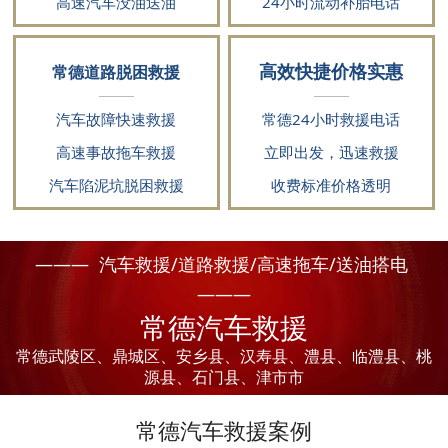
高速汽车没油送油
24小时流动补胎电话
烟台汽车救援
太原救援项目
烟台道路汽车救援动态
锦州道路汽车救援动态
延安道路汽车救援动态
高效快捷价格实惠
常德道路脱困救援
合肥汽车救援
昆明救援项目
合肥道路汽车救援动态
营口道路汽车救援动态
三明道路汽车救援动态
汽车故障快速救援
常德24小时救援电话
唐山汽车救援
潍坊救援项目
唐山道路汽车救援动态
阜新道路汽车救援动态
高速事故拖车救援
立即出发，迅速救援
常州汽车救援
南昌救援项目
延吉道路汽车救援
辽阳道路汽车救援动态
汽车陷泥坑脱困救援
收费标准价格透明
太原汽车救援
泉州救援项目
朝阳道路汽车救援动态
——— 汽车救援/道路救援/高速拖车/送油搭电
昆明汽车救援
温州救援项目
盘锦道路汽车救援动态
———
潍坊汽车救援
绍兴救援项目
葫芦岛道路汽车救援动态
常德汽车救援
常德武陵区、鼎城区、安乡县、汉寿县、澧县、临澧县、桃
南昌汽车救援
嘉兴救援项目
抚顺道路汽车救援动态
源县、石门县、津市市
泉州汽车救援
厦门救援项目
本溪道路汽车救援动态
常德汽车救援案例
温州汽车救援
贵阳救援项目
铁岭道路汽车救援动态